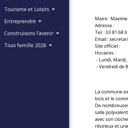
Tourisme et Loisirs
Maire : Maxim
Entreprendre
Adresse :
Tel. : 03 81 68 
Construisons l’avenir
Email : secretar
Tous famille 2026
Site officiel :
Horaires :
- Lundi, Mardi,
- Vendredi de 8
La commune exis
bois et le comm
De nombreuses 
salle polyvalen
avec son cloche
résineux et une