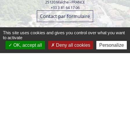
25120 Maîche - FRANCE
+33 3 81 64 17 06
Contact par formulaire
Horaires d'ouverture :
This site uses cookies and gives you control over what you want
Lundi : 9h-12h / 14h-17h
to activate
Mardi : 9h-12h /14h-18h
OK, accept all
Deny all cookies
Personalize
Mercredi : 9h-12h / 14h-17h
Jeudi : 9h-12h /14h-18h
Vendredi : 9h-12h
Mentions légales
-
Politique de confidentialité
-
Accessibilité
-
Plan du site
-
Gestion des cookies
Site créé en partenariat avec Réseau des Communes