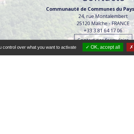
Communauté de Communes du Pays
24, rue Montalembert
25120 Maîche - FRANCE
+33 3 81 64 17 06
Contact par formulaire
 control over what you want to activate
OK, accept all
Horaires d'ouverture :
Lundi : 9h-12h / 14h-17h
Mardi : 9h-12h /14h-18h
Mercredi : 9h-12h / 14h-17
Jeudi : 9h-12h /14h-18h
Vendredi : 9h-12h
tions légales
-
Politique de confidentialité
-
Accessibilité