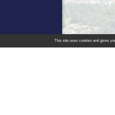
This site uses cookies and gives you
Men